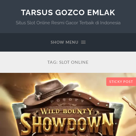
TARSUS GOZCO EMLAK
Situs Slot Online Resmi Gacor Terbaik di Indonesia
SHOW MENU
TAG:
SLOT ONLINE
STICKY POST