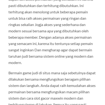
pasti dibutuhkan dan terhitung dibutuhkan. Ini
terhitung akan menolong untuk beberapa pemain
untuk bisa raih akses permainan yang ringan dan
ringkas sekalian Jogja akses yang sederhana dan
modern sesuai bersama apa yang dibutuhkan oleh
beberapa member. Dengan adanya akses permainan
yang semacam ini, karena itu tentunya setiap pemain
sangat inginkan Dan mengharap agar dapat bermain
taruhan judi bersama sistem online yang modern dan
modern.
Bermain game judi di situs mana saja sebetulnya dapat
dilakukan bersama mengfungsikan beragam pilihan
sistem dan langkah. Anda dapat raih kemudahan akses
permainan bersama mengfungsikan macam pilihan
sistem dan cara slot gacor maxwin modern dan
terhitung ringan di lakukan. Semua itu yang pasti