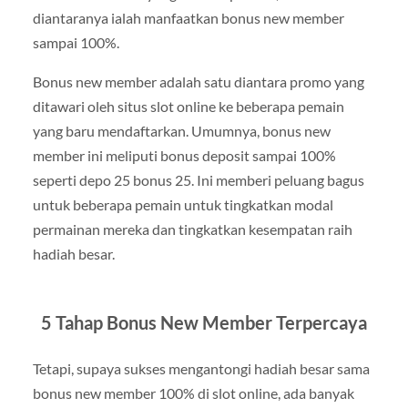
diantaranya ialah manfaatkan bonus new member
sampai 100%.
Bonus new member adalah satu diantara promo yang
ditawari oleh situs slot online ke beberapa pemain
yang baru mendaftarkan. Umumnya, bonus new
member ini meliputi bonus deposit sampai 100%
seperti depo 25 bonus 25. Ini memberi peluang bagus
untuk beberapa pemain untuk tingkatkan modal
permainan mereka dan tingkatkan kesempatan raih
hadiah besar.
5 Tahap Bonus New Member Terpercaya
Tetapi, supaya sukses mengantongi hadiah besar sama
bonus new member 100% di slot online, ada banyak