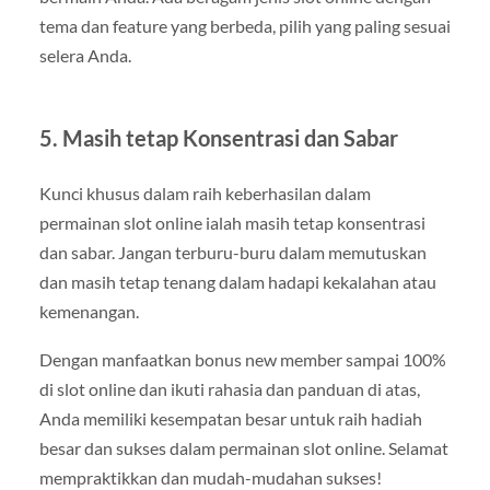
tema dan feature yang berbeda, pilih yang paling sesuai
selera Anda.
5. Masih tetap Konsentrasi dan Sabar
Kunci khusus dalam raih keberhasilan dalam
permainan slot online ialah masih tetap konsentrasi
dan sabar. Jangan terburu-buru dalam memutuskan
dan masih tetap tenang dalam hadapi kekalahan atau
kemenangan.
Dengan manfaatkan bonus new member sampai 100%
di slot online dan ikuti rahasia dan panduan di atas,
Anda memiliki kesempatan besar untuk raih hadiah
besar dan sukses dalam permainan slot online. Selamat
mempraktikkan dan mudah-mudahan sukses!