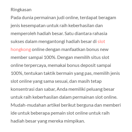
Ringkasan
Pada dunia permainan judi online, terdapat beragam
jenis kesempatan untuk raih keberhasilan dan
memperoleh hadiah besar. Satu diantara rahasia
sukses dalam mengantongi hadiah besar di
slot
hongkong
online dengan manfaatkan bonus new
member sampai 100%. Dengan memilih situs slot
online terpercaya, memakai bonus deposit sampai
100%, tentukan taktik bermain yang pas, memilih jenis
slot online yang sama sesuai, dan masih tetap
konsentrasi dan sabar, Anda memiliki peluang besar
untuk raih keberhasilan dalam permainan slot online.
Mudah-mudahan artikel berikut berguna dan memberi
ide untuk beberapa pemain slot online untuk raih
hadiah besar yang mereka mimpikan.