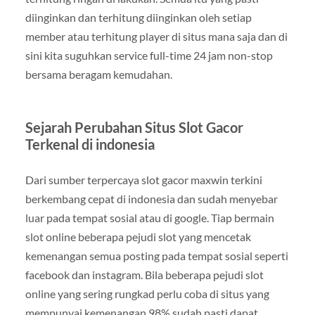
diinginkan dan terhitung diinginkan oleh setiap
member atau terhitung player di situs mana saja dan di
sini kita suguhkan service full-time 24 jam non-stop
bersama beragam kemudahan.
Sejarah Perubahan Situs Slot Gacor
Terkenal di indonesia
Dari sumber terpercaya slot gacor maxwin terkini
berkembang cepat di indonesia dan sudah menyebar
luar pada tempat sosial atau di google. Tiap bermain
slot online beberapa pejudi slot yang mencetak
kemenangan semua posting pada tempat sosial seperti
facebook dan instagram. Bila beberapa pejudi slot
online yang sering rungkad perlu coba di situs yang
mempunyai kemenangan 98% sudah pasti dapat