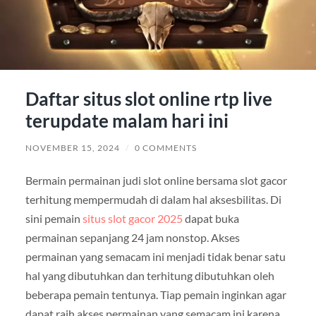
Daftar situs slot online rtp live
terupdate malam hari ini
NOVEMBER 15, 2024
/
0 COMMENTS
Bermain permainan judi slot online bersama slot gacor
terhitung mempermudah di dalam hal aksesbilitas. Di
sini pemain
situs slot gacor 2025
dapat buka
permainan sepanjang 24 jam nonstop. Akses
permainan yang semacam ini menjadi tidak benar satu
hal yang dibutuhkan dan terhitung dibutuhkan oleh
beberapa pemain tentunya. Tiap pemain inginkan agar
dapat raih akses permainan yang semacam ini karena