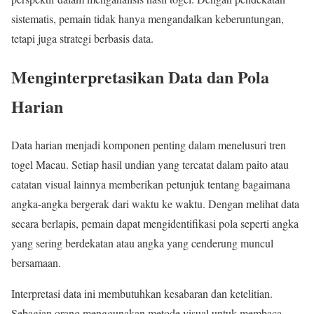
sistematis, pemain tidak hanya mengandalkan keberuntungan,
tetapi juga strategi berbasis data.
Menginterpretasikan Data dan Pola
Harian
Data harian menjadi komponen penting dalam menelusuri tren
togel Macau. Setiap hasil undian yang tercatat dalam paito atau
catatan visual lainnya memberikan petunjuk tentang bagaimana
angka-angka bergerak dari waktu ke waktu. Dengan melihat data
secara berlapis, pemain dapat mengidentifikasi pola seperti angka
yang sering berdekatan atau angka yang cenderung muncul
bersamaan.
Interpretasi data ini membutuhkan kesabaran dan ketelitian.
Sebagian orang menggunakan metode visual untuk membaca