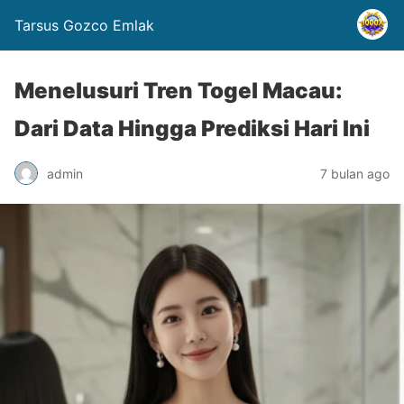
Tarsus Gozco Emlak
Menelusuri Tren Togel Macau:
Dari Data Hingga Prediksi Hari Ini
admin
7 bulan ago