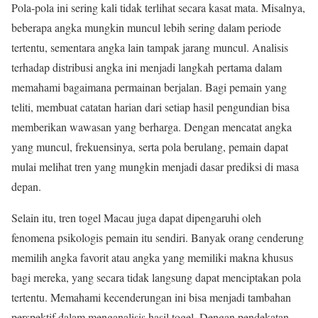
Pola-pola ini sering kali tidak terlihat secara kasat mata. Misalnya,
beberapa angka mungkin muncul lebih sering dalam periode
tertentu, sementara angka lain tampak jarang muncul. Analisis
terhadap distribusi angka ini menjadi langkah pertama dalam
memahami bagaimana permainan berjalan. Bagi pemain yang
teliti, membuat catatan harian dari setiap hasil pengundian bisa
memberikan wawasan yang berharga. Dengan mencatat angka
yang muncul, frekuensinya, serta pola berulang, pemain dapat
mulai melihat tren yang mungkin menjadi dasar prediksi di masa
depan.
Selain itu, tren togel Macau juga dapat dipengaruhi oleh
fenomena psikologis pemain itu sendiri. Banyak orang cenderung
memilih angka favorit atau angka yang memiliki makna khusus
bagi mereka, yang secara tidak langsung dapat menciptakan pola
tertentu. Memahami kecenderungan ini bisa menjadi tambahan
perspektif dalam menganalisis hasil togel. Dengan pendekatan