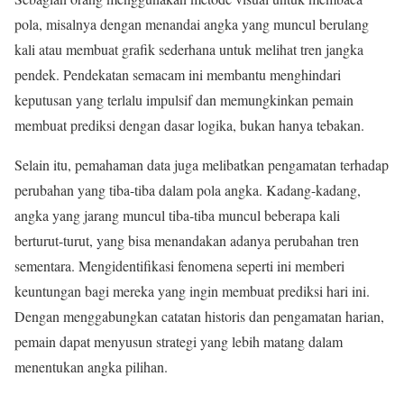
pola, misalnya dengan menandai angka yang muncul berulang
kali atau membuat grafik sederhana untuk melihat tren jangka
pendek. Pendekatan semacam ini membantu menghindari
keputusan yang terlalu impulsif dan memungkinkan pemain
membuat prediksi dengan dasar logika, bukan hanya tebakan.
Selain itu, pemahaman data juga melibatkan pengamatan terhadap
perubahan yang tiba-tiba dalam pola angka. Kadang-kadang,
angka yang jarang muncul tiba-tiba muncul beberapa kali
berturut-turut, yang bisa menandakan adanya perubahan tren
sementara. Mengidentifikasi fenomena seperti ini memberi
keuntungan bagi mereka yang ingin membuat prediksi hari ini.
Dengan menggabungkan catatan historis dan pengamatan harian,
pemain dapat menyusun strategi yang lebih matang dalam
menentukan angka pilihan.